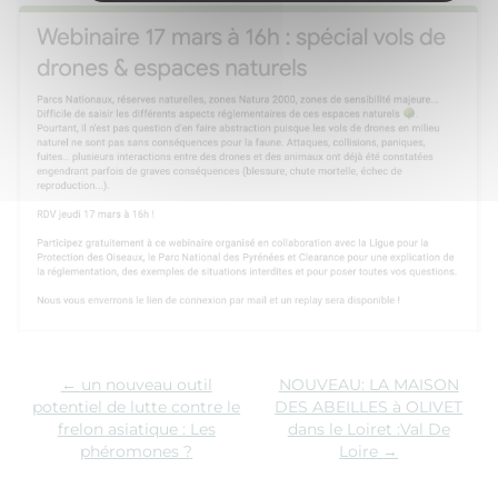
←
un nouveau outil
NOUVEAU: LA MAISON
potentiel de lutte contre le
DES ABEILLES à OLIVET
frelon asiatique : Les
dans le Loiret :Val De
phéromones ?
Loire
→