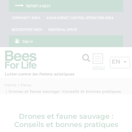
Skip to menu
Skip to main content
Skip to search
Cookies management panel
REPORT A NEST
COMMUNITY AREA
ASIAN HORNET CONTROL OPERATORS AREA
BEEKEEPERS' AREA
INDIVIDUAL SPACE
Sign in
Search
ACTIV
EN
OK
Lutter contre les frelons asiatiques
Home
News
Drones et faune sauvage : Conseils et bonnes pratiques
Drones et faune sauvage :
Conseils et bonnes pratiques