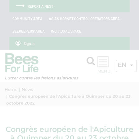
Skip to menu
Skip to main content
Skip to search
Cookies management panel
REPORT A NEST
COMMUNITY AREA
ASIAN HORNET CONTROL OPERATORS AREA
BEEKEEPERS' AREA
INDIVIDUAL SPACE
Sign in
Search
ACTIV
EN
OK
Lutter contre les frelons asiatiques
Home
News
Congrès européen de l'Apiculture à Quimper du 20 au 23
octobre 2022
Congrès européen de l'Apiculture
à Quimper du 20 au 23 octobre