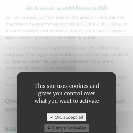
Lire le dossier complet Beecome 2022
De nombreuses conférences seront ainsi animées par des
chercheurs de renommée mondiale. 6000 à 8 000 visiteurs
et congressistes sont attendus durant ces 4 jours. L’espace
exposition est gratuit et accessible au public.
Après la 1ère édition à Agen en 2012, puis les éditions en
Belgique, Allemagne, Suède, Italie, Autriche et Roumanie, le
congrès européen de l’apiculture Beecome revient à
Quimper du 20 au 23 octobre 2022
Il est à nouveau organisé par l’UNAF, et pour Quimper 2022
en collaboration avec le syndicat de l’Abeille Finistérienne.
This site uses cookies and
gives you control over
Que va présenter BeesForLife sur
what you want to activate
son stand innovation ?
OK, accept all
Nouvelle version de l'application Internet
Deny all cookies