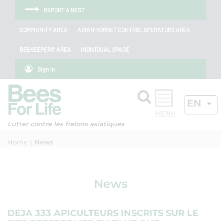
Skip to menu
Skip to main content
Skip to search
Cookies management panel
REPORT A NEST
COMMUNITY AREA
ASIAN HORNET CONTROL OPERATORS AREA
BEEKEEPERS' AREA
INDIVIDUAL SPACE
Sign in
Search
ACTIV
EN
OK
Lutter contre les frelons asiatiques
Home
News
News
DEJA 333 APICULTEURS INSCRITS SUR LE