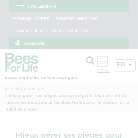
Aller au menu
Aller au contenu
Aller à la recherche
Panneau de gestion des cookies
SIGNALER UN NID
ESPACE COLLECTIVITÉ
ESPACE DÉSINSECTISEUR
ESPACE APICULTEUR
ESPACE PARTICULIER
Se connecter
Rechercher
LANGU
FR
OK
Lutter contre les frelons asiatiques
Accueil
Actualités
Mieux gérer ses piéges pour protéger la biodiversité De
nouvelles fonctionnalités BeesForlife pour la gestion et le
suivi de piéges
Mieux gérer ses piéges pour