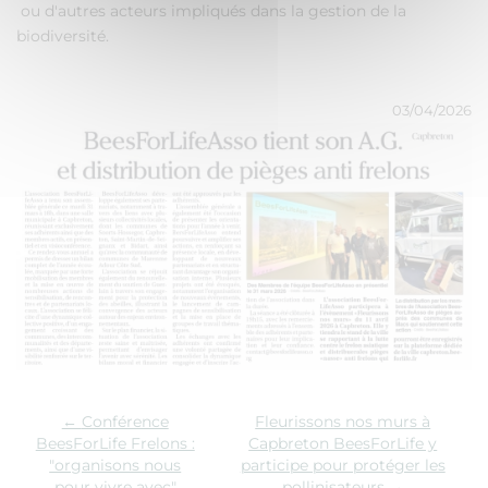
ou d'autres acteurs impliqués dans la gestion de la
biodiversité.
03/04/2026
←
Conférence
Fleurissons nos murs à
BeesForLife Frelons :
Capbreton BeesForLife y
"organisons nous
participe pour protéger les
pour vivre avec"
pollinisateurs
→