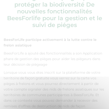
protéger la biodiversité De
nouvelles fonctionnalités
BeesForlife pour la gestion et le
suivi de piéges
BeesForLife participe activement à la lutte contre le
frelon asiatique
BeesForLife a ajouté des fonctionnalités a son Application
phare de gestion des pièges pour aider les piégeurs dans
leur décision de piègeage
Lorsque vous vous étes inscrit sur la plateforme de votre
territoire de façon gratuite vous verrez sur la carte vos
pièges à frelons et vous pourrez directement à partir de
votre compte signaler des nids de frelons asiatiques sur les
territoires de communes participantes à BeesForLife. Et
dans ce contexte vous pouvez demander à recevoir des
remises d'offres de destruction de nids de façon