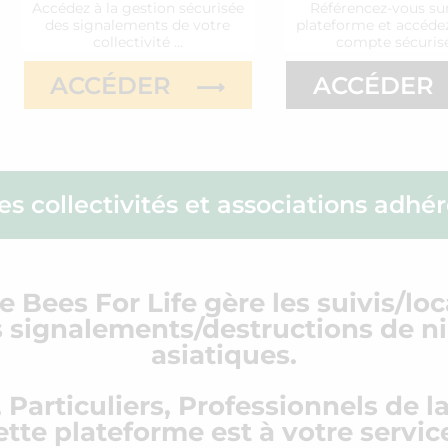
Accédez à la gestion sécurisée
Référencez-vous sur
des signalements de votre
plateforme et accédez
collectivité …
compte sécuris
ACCÉDER
ACCÉDER
les collectivités et associations adhé
 Bees For Life gère les suivis/lo
s signalements/destructions de ni
asiatiques.
, Particuliers, Professionnels de l
ette plateforme est à votre service