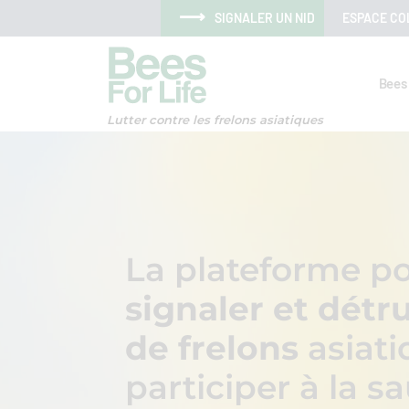
Aller au menu
Aller au contenu
Aller à la recherche
Panneau de gestion des cookies
SIGNALER UN NID
ESPACE CO
Bees 
Lutter contre les frelons asiatiques
La plateforme po
signaler et détru
de frelons
asiati
participer à la 