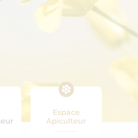
Espace
seur
Apiculteur