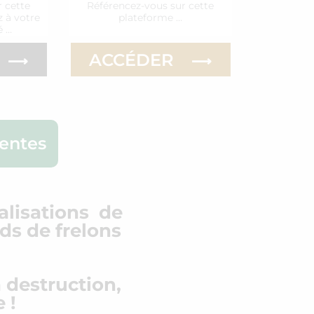
 cette
Référencez-vous sur cette
 à votre
plateforme …
é …
ACCÉDER
rentes
calisations de
ds de frelons
a destruction,
 !