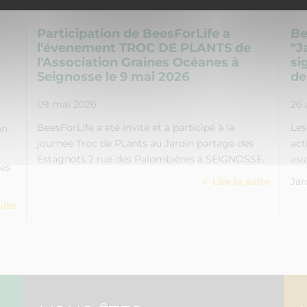
Participation de BeesForLife a
Be
l'évenement TROC DE PLANTS de
"J
l'Association Graines Océanes à
si
Seignosse le 9 mai 2026
de
09 mai 2026
26 
BeesForLife a été invité et à participé à la
Les
on
journée Troc de PLants au Jardin partagé des
act
Estagnots 2 rue des Palombières à SEIGNOSSE.
asi
ues
Lire la suite
Jar
uite