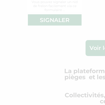
Vous pouvez signaler un nid
de frelon facilement via ce
formulaire …
SIGNALER
Voir 
La plateforme
pièges et le
Collectivités
c