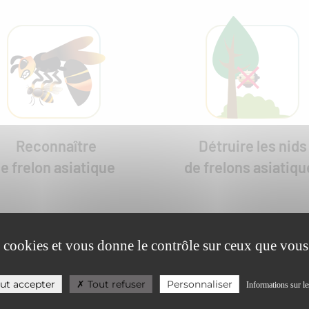
Reconnaître
Détruire les nids
le frelon asiatique
de frelons asiatiqu
es cookies et vous donne le contrôle sur ceux que vous
ut accepter
Tout refuser
Personnaliser
Informations sur le