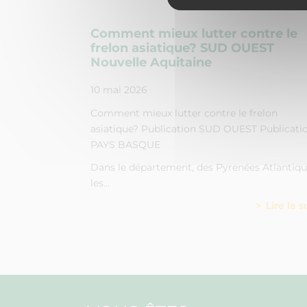
Comment mieux lutter contre le
frelon asiatique? SUD OUEST
Nouvelle Aquitaine
10 mai 2026
Comment mieux lutter contre le frelon
asiatique? Publication SUD OUEST Publicati
PAYS BASQUE
Dans le département, des Pyrenées Atlantiq
les…
Lire la s