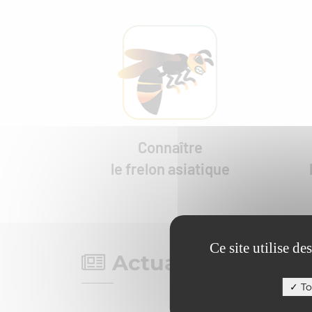
Connaître
le frelon asiatique
Ce site utilise d
Actualités
To