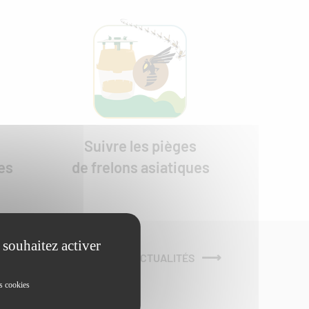
Suivre les pièges
es
de frelons asiatiques
 souhaitez activer
VOIR TOUTES LES ACTUALITÉS
s cookies