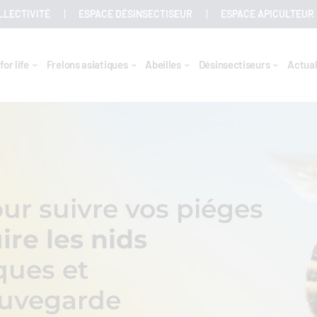
LLECTIVITÉ
ESPACE DÉSINSECTISEUR
ESPACE APICULTEUR
for life
Frelons asiatiques
Abeilles
Désinsectiseurs
Actual
ur suivre vos piéges
ire les nids
ques et
sauvegarde