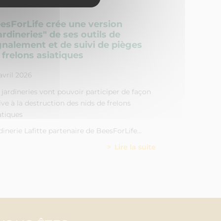
esForLife crée une version
ardineries" de ses outils de
gnalement et de suivi de pièges
 frelons asiatiques
avril 2026
 jardineries vont pouvoir participer de façon
ive à la destruction des nids de frelons
atiques
dinerie Lafitte partenaire de BeesForLife…
Lire la suite