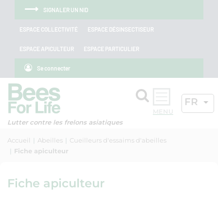
Aller au menu
Aller au contenu
Aller à la recherche
Panneau de gestion des cookies
SIGNALER UN NID
ESPACE COLLECTIVITÉ
ESPACE DÉSINSECTISEUR
ESPACE APICULTEUR
ESPACE PARTICULIER
Se connecter
Rechercher
LANGU
FR
OK
Lutter contre les frelons asiatiques
Accueil
Abeilles
Cueilleurs d'essaims d'abeilles
Fiche apiculteur
Fiche apiculteur