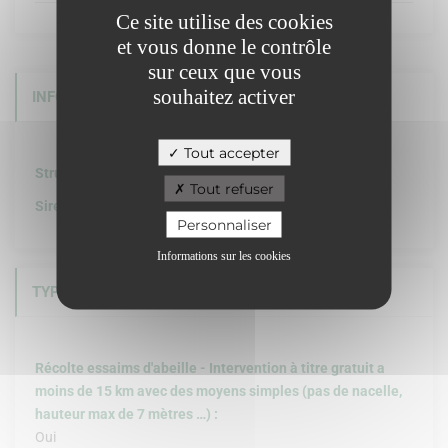
Ce site utilise des cookies
et vous donne le contrôle
sur ceux que vous
souhaitez activer
INFORMATIONS COMPLÉMENTAIRES
Tout accepter
Structure de l'organisation :
Tout refuser
Siret :
Personnaliser
Informations sur les cookies
TYPE D'INTERVENTIONS
Récolte essaims d'abeille - Intervention à titre gratuit a
moins de 15 km avec des moyens simples (pas de nacelle,
hauteur max de 7 mètres …) :
Oui