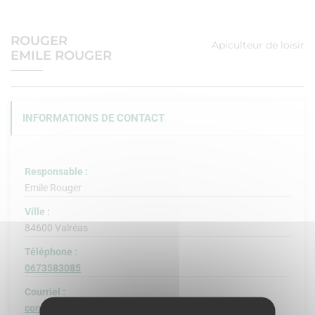
ROUGER
Apiculteur de loisir
EMILE ROUGER
INFORMATIONS DE CONTACT
Responsable :
Emile Rouger
Ville :
84600 Valréas
Téléphone :
0673583085
Courriel :
contact@latelierdemile.fr