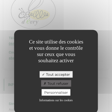
Téléphone :
Ce site utilise des cookies
0660622346
et vous donne le contrôle
Courriel :
sur ceux que vous
abeillesdevry@gmail.com
souhaitez activer
Tout accepter
Tout refuser
INFORMATIONS COMPLÉMENTAIRES
Personnaliser
Informations sur les cookies
Structure de l'organisation :
Association