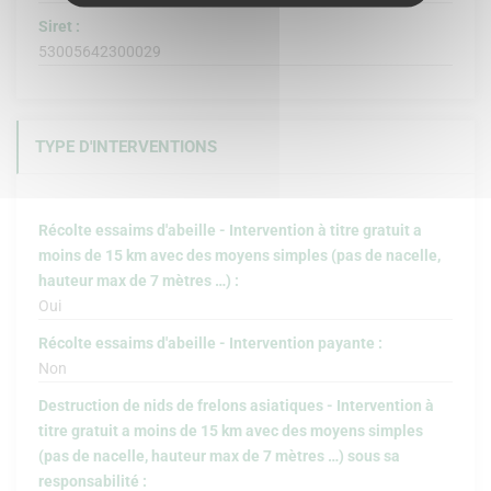
Siret :
53005642300029
TYPE D'INTERVENTIONS
Récolte essaims d'abeille - Intervention à titre gratuit a
moins de 15 km avec des moyens simples (pas de nacelle,
hauteur max de 7 mètres …) :
Oui
Récolte essaims d'abeille - Intervention payante :
Non
Destruction de nids de frelons asiatiques - Intervention à
titre gratuit a moins de 15 km avec des moyens simples
(pas de nacelle, hauteur max de 7 mètres …) sous sa
responsabilité :