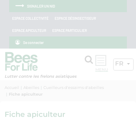
Aller au menu
Aller au contenu
Aller à la recherche
Panneau de gestion des cookies
SIGNALER UN NID
ESPACE COLLECTIVITÉ
ESPACE DÉSINSECTISEUR
ESPACE APICULTEUR
ESPACE PARTICULIER
Se connecter
Rechercher
LANGU
FR
OK
Lutter contre les frelons asiatiques
Accueil
Abeilles
Cueilleurs d'essaims d'abeilles
Fiche apiculteur
Fiche apiculteur